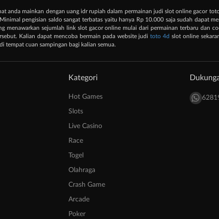
at anda mainkan dengan uang idr rupiah dalam permainan judi slot online gacor toto
i. Minimal pengisian saldo sangat terbatas yaitu hanya Rp 10.000 saja sudah dapat me
g menawarkan sejumlah link slot gacor online mulai dari permainan terbaru dan 
tersebut. Kalian dapat mencoba bermain pada website judi
toto 4d
slot online sekara
adi tempat cuan sampingan bagi kalian semua.
Kategori
Dukung
Hot Games
6281
Slots
Live Casino
Race
Togel
Olahraga
Crash Game
Arcade
Poker