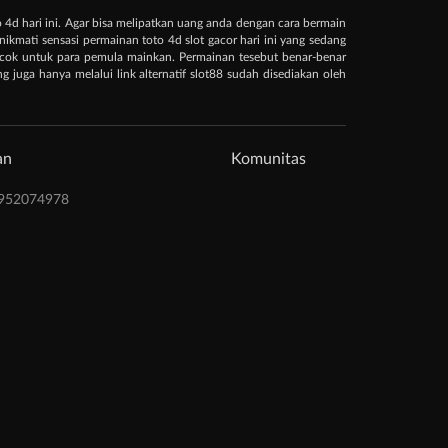
 4d hari ini. Agar bisa melipatkan uang anda dengan cara bermain
nikmati sensasi permainan toto 4d slot gacor hari ini yang sedang
cocok untuk para pemula mainkan. Permainan tesebut benar-benar
ng juga hanya melalui link alternatif slot88 sudah disediakan oleh
an
Komunitas
952074978