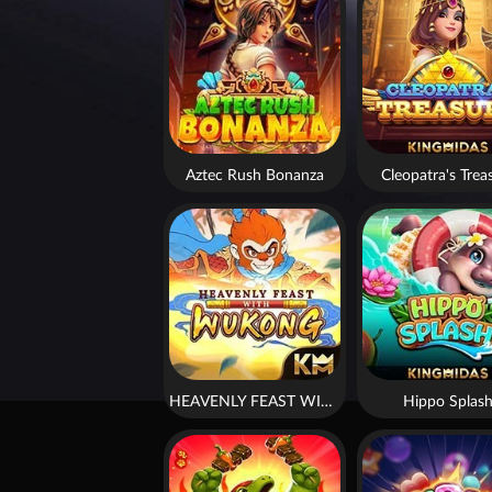
Aztec Rush Bonanza
Cleopatra's Trea
HEAVENLY FEAST WITH WUKONG
Hippo Splas