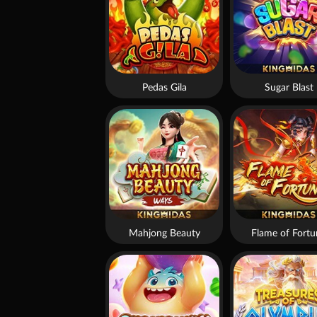
Pedas Gila
Sugar Blast
Mahjong Beauty
Flame of Fortu