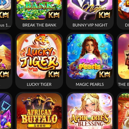
Treasures of Olympus 1000
BREAK THE BANK
BUNNY VIP NIGHT
D
LUCKY TIGER
MAGIC PEARLS