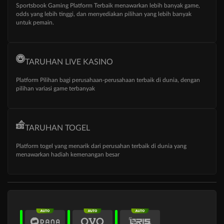
Sportsbook Gaming Platform Terbaik menawarkan lebih banyak game,
odds yang lebih tinggi, dan menyediakan pilihan yang lebih banyak
untuk pemain.
TARUHAN LIVE KASINO
Platform Pilihan bagi perusahaan-perusahaan terbaik di dunia, dengan
pilihan variasi game terbanyak
TARUHAN TOGEL
Platform togel yang menarik dari perusahan terbaik di dunia yang
menawarkan hadiah kemenangan besar