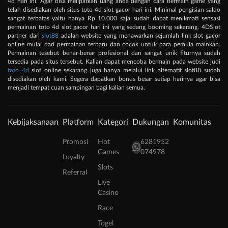
4d hari ini. Agar bisa melipatkan uang anda dengan cara bermain game yang
telah disediakan oleh situs toto 4d slot gacor hari ini. Minimal pengisian saldo
sangat terbatas yaitu hanya Rp 10.000 saja sudah dapat menikmati sensasi
permainan toto 4d slot gacor hari ini yang sedang booming sekarang. 4DSlot
partner dari
slot88
adalah website yang menawarkan sejumlah link slot gacor
online mulai dari permainan terbaru dan cocok untuk para pemula mainkan.
Permainan tesebut benar-benar profesional dan sangat unik fiturnya sudah
tersedia pada situs tersebut. Kalian dapat mencoba bermain pada website judi
toto 4d
slot online sekarang juga hanya melalui link alternatif slot88 sudah
disediakan oleh kami. Segera dapatkan bonus besar setiap harinya agar bisa
menjadi tempat cuan sampingan bagi kalian semua.
Kebijaksanaan
Platform
Kategori
Dukungan
Komunitas
Promosi
Hot
6281952
Games
074978
Loyalty
Slots
Referral
Live
Casino
Race
Togel