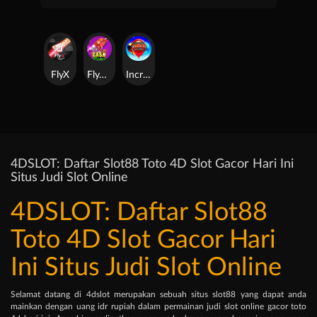
FlyX
FlyX Cash Turbo
Incredible Balloon Machine
4DSLOT: Daftar Slot88 Toto 4D Slot Gacor Hari Ini
Situs Judi Slot Online
4DSLOT: Daftar Slot88
Toto 4D Slot Gacor Hari
Ini Situs Judi Slot Online
Selamat datang di 4dslot merupakan sebuah situs slot88 yang dapat anda
mainkan dengan uang idr rupiah dalam permainan judi slot online gacor toto