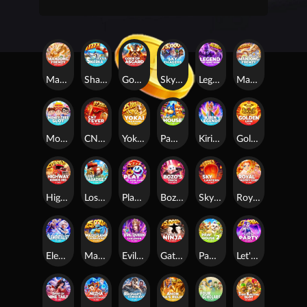
Mahjong Frenzy
Sharkalicious
Gods of Asgard
Sky Chasers
Legend of King Kong
Mahjong Frenzy : Tiles of Fortunes
Money Tree Slot
CNY Fever
Yokai Treasure
Paw House
Kirin Legends
Golden Lion
Highway Kings HD
Lost Paradise 2
Play If You Dare
Bozo's Trick
Sky Lantern
Royal Pastry Chef
Elementalist
Magic Lamp Carnival
Evil Queen Cauldron
Gate of Ninja
Paw House 2
Let's Party