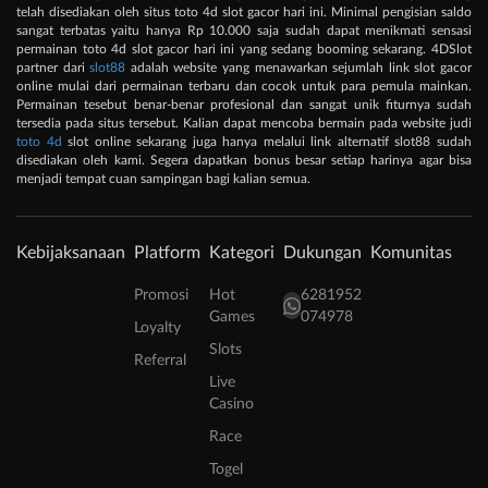
telah disediakan oleh situs toto 4d slot gacor hari ini. Minimal pengisian saldo
sangat terbatas yaitu hanya Rp 10.000 saja sudah dapat menikmati sensasi
permainan toto 4d slot gacor hari ini yang sedang booming sekarang. 4DSlot
partner dari
slot88
adalah website yang menawarkan sejumlah link slot gacor
online mulai dari permainan terbaru dan cocok untuk para pemula mainkan.
Permainan tesebut benar-benar profesional dan sangat unik fiturnya sudah
tersedia pada situs tersebut. Kalian dapat mencoba bermain pada website judi
toto 4d
slot online sekarang juga hanya melalui link alternatif slot88 sudah
disediakan oleh kami. Segera dapatkan bonus besar setiap harinya agar bisa
menjadi tempat cuan sampingan bagi kalian semua.
Kebijaksanaan
Platform
Kategori
Dukungan
Komunitas
Promosi
Hot
6281952
Games
074978
Loyalty
Slots
Referral
Live
Casino
Race
Togel