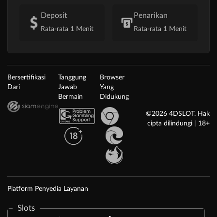
Deposit
Penarikan
Rata-rata 1 Menit
Rata-rata 1 Menit
Bersertifikasi
Tanggung
Browser
Dari
Jawab
Yang
Bermain
Didukung
©2026 4DSLOT. Hak
cipta dilindungi | 18+
Platform Penyedia Layanan
Slots