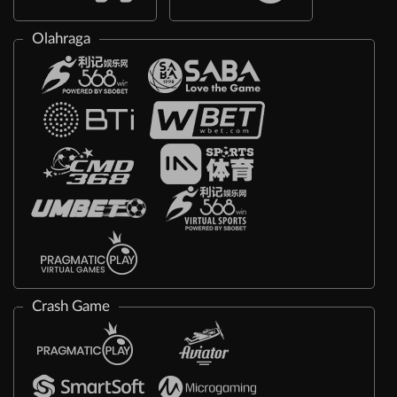
Olahraga
Crash Game