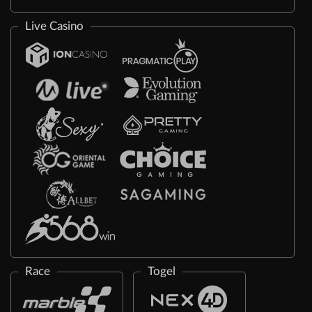
Live Casino
Race
Togel